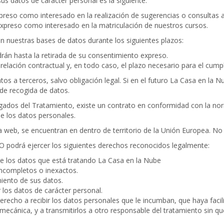
us datos de carácter personal es la siguiente:
eso como interesado en la realización de sugerencias o consultas a 
xpreso como interesado en la matriculación de nuestros cursos.
 nuestras bases de datos durante los siguientes plazos:
án hasta la retirada de su consentimiento expreso.
relación contractual y, en todo caso, el plazo necesario para el cump
os a terceros, salvo obligación legal. Si en el futuro La Casa en la 
de recogida de datos.
ados del Tratamiento, existe un contrato en conformidad con la nor
de los datos personales.
a web, se encuentran en dentro de territorio de la Unión Europea. No 
drá ejercer los siguientes derechos reconocidos legalmente:
e los datos que está tratando La Casa en la Nube
 incompletos o inexactos.
iento de sus datos.
 los datos de carácter personal.
erecho a recibir los datos personales que le incumban, que haya faci
ecánica, y a transmitirlos a otro responsable del tratamiento sin que