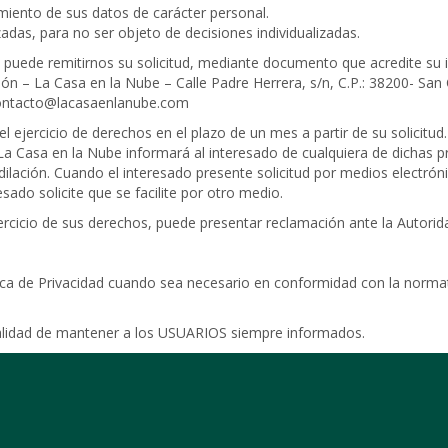
tamiento de sus datos de carácter personal.
adas, para no ser objeto de decisiones individualizadas.
puede remitirnos su solicitud, mediante documento que acredite su id
ón – La Casa en la Nube – Calle Padre Herrera, s/n, C.P.: 38200- San 
: contacto@lacasaenlanube.com
el ejercicio de derechos en el plazo de un mes a partir de su solicit
La Casa en la Nube informará al interesado de cualquiera de dichas pr
 dilación. Cuando el interesado presente solicitud por medios electrón
sado solicite que se facilite por otro medio.
ercicio de sus derechos, puede presentar reclamación ante la Autorid
ica de Privacidad cuando sea necesario en conformidad con la normati
nalidad de mantener a los USUARIOS siempre informados.