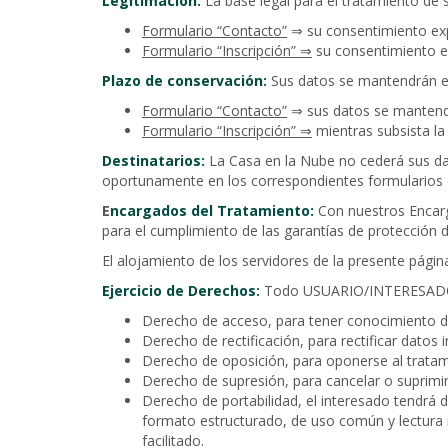
Legitimación:
La base legal para el tratamiento de s
Formulario “Contacto”
⇒ su consentimiento expr
Formulario “Inscripción” ⇒
su consentimiento e
Plazo de conservación:
Sus datos se mantendrán en
Formulario “Contacto”
⇒ sus datos se mantendr
Formulario “Inscripción” ⇒
mientras subsista la 
Destinatarios:
La Casa en la Nube no cederá sus dat
oportunamente en los correspondientes formularios 
E
ncargados del Tratamiento:
Con nuestros Encarg
para el cumplimiento de las garantías de protección 
El alojamiento de los servidores de la presente págin
Ejercicio de Derechos:
Todo USUARIO/INTERESADO po
Derecho de acceso, para tener conocimiento d
Derecho de rectificación, para rectificar datos
Derecho de oposición, para oponerse al tratam
Derecho de supresión, para cancelar o suprimir
Derecho de portabilidad, el interesado tendrá d
formato estructurado, de uso común y lectura m
facilitado.