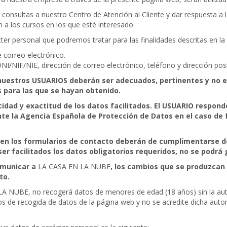
 consultas a nuestro Centro de Atención al Cliente y dar respuesta a 
ión a los cursos en los que esté interesado.
er personal que podremos tratar para las finalidades descritas en la 
 correo electrónico.
I/NIF/NIE, dirección de correo electrónico, teléfono y dirección post
 nuestros USUARIOS deberán ser adecuados, pertinentes y no ex
s para las que se hayan obtenido.
acidad y exactitud de los datos facilitados. El USUARIO respo
nte la Agencia Española de Protección de Datos en el caso de f
 en los formularios de contacto deberán de cumplimentarse d
r facilitados los datos obligatorios requeridos, no se podrá g
omunicar a
LA CASA EN LA NUBE
,
los cambios que se produzcan
to.
A NUBE, no recogerá datos de menores de edad (18 años) sin la autor
de recogida de datos de la página web y no se acredite dicha autoriz