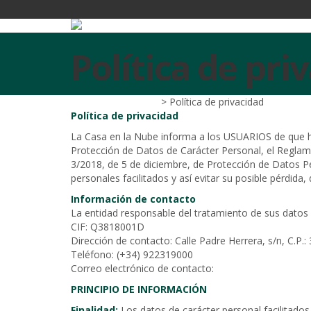
Política de pri
La Casa en la Nube
>
Política de privacidad
Política de privacidad
La Casa en la Nube informa a los USUARIOS de que ha
Protección de Datos de Carácter Personal, el Reglam
3/2018, de 5 de diciembre, de Protección de Datos P
personales facilitados y así evitar su posible pérdida
Información de contacto
La entidad responsable del tratamiento de sus datos
CIF: Q3818001D
Dirección de contacto: Calle Padre Herrera, s/n, C.P.
Teléfono: (+34) 922319000
Correo electrónico de contacto:
contacto@lacasaenl
PRINCIPIO DE INFORMACIÓN
Finalidad:
Los datos de carácter personal facilitados 