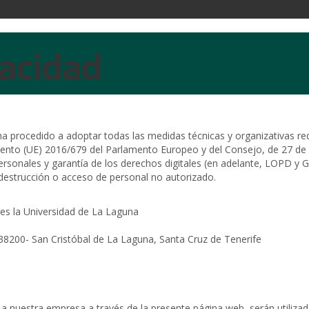
vacidad
 procedido a adoptar todas las medidas técnicas y organizativas req
ento (UE) 2016/679 del Parlamento Europeo y del Consejo, de 27 de a
ersonales y garantía de los derechos digitales (en adelante, LOPD y 
, destrucción o acceso de personal no autorizado.
 es la Universidad de La Laguna
: 38200- San Cristóbal de La Laguna, Santa Cruz de Tenerife
anube.com
a nuestra empresa a través de la presente página web, serán utilizado